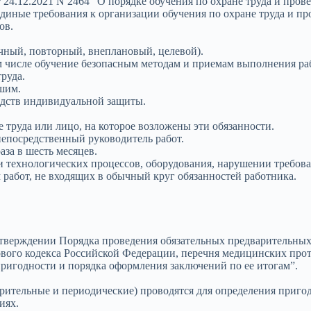
24.12.2021 N 2464 “О порядке обучения по охране труда и прове
диные требования к организации обучения по охране труда и пр
ов.
чный, повторный, внеплановый, целевой).
том числе обучение безопасным методам и приемам выполнения р
руда.
шим.
дств индивидуальной защиты.
труда или лицо, на которое возложены эти обязанности.
епосредственный руководитель работ.
за в шесть месяцев.
технологических процессов, оборудования, нарушении требован
работ, не входящих в обычный круг обязанностей работника.
утверждении Порядка проведения обязательных предварительны
ового кодекса Российской Федерации, перечня медицинских про
ригодности и порядка оформления заключений по ее итогам”.
ительные и периодические) проводятся для определения приго
иях.