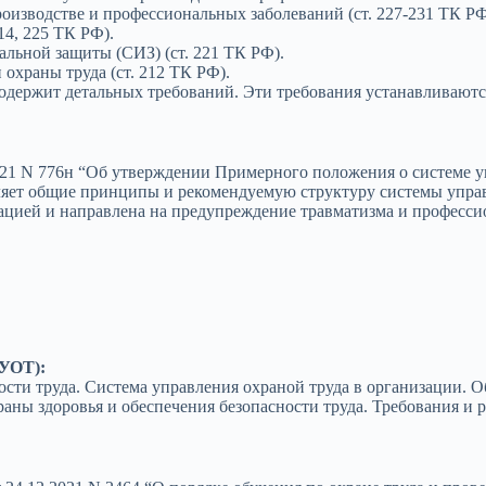
роизводстве и профессиональных заболеваний (ст. 227-231 ТК РФ
14, 225 ТК РФ).
льной защиты (СИЗ) (ст. 221 ТК РФ).
 охраны труда (ст. 212 ТК РФ).
содержит детальных требований. Эти требования устанавливаю
21 N 776н “Об утверждении Примерного положения о системе у
ет общие принципы и рекомендуемую структуру системы управ
ацией и направлена на предупреждение травматизма и професси
СУОТ):
ости труда. Система управления охраной труда в организации. О
ы здоровья и обеспечения безопасности труда. Требования и 