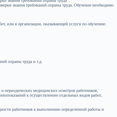
рки знания требований охраны труда”.
оверки знания требований охраны труда. Обучение необходимо
абот, или в организации, оказывающей услуги по обучению
ий охраны труда и т.д.
х и периодических медицинских осмотров работников,
тивопоказаний к осуществлению отдельных видов работ,
дности работников к выполнению определенной работы и