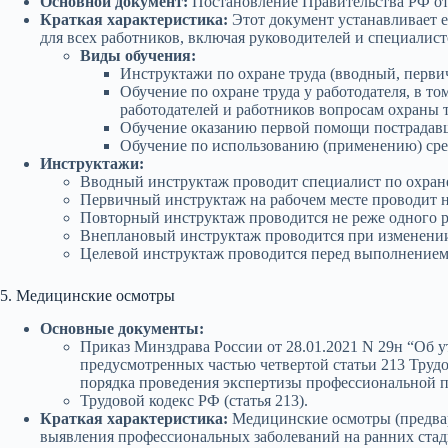
Основной документ:
Постановление Правительства РФ от 
Краткая характеристика:
Этот документ устанавливает е
для всех работников, включая руководителей и специалист
Виды обучения:
Инструктажи по охране труда (вводный, перви
Обучение по охране труда у работодателя, в 
работодателей и работников вопросам охраны т
Обучение оказанию первой помощи пострадав
Обучение по использованию (применению) сре
Инструктажи:
Вводный инструктаж проводит специалист по охране 
Первичный инструктаж на рабочем месте проводит н
Повторный инструктаж проводится не реже одного ра
Внеплановый инструктаж проводится при изменении 
Целевой инструктаж проводится перед выполнением 
5. Медицинские осмотры
Основные документы:
Приказ Минздрава России от 28.01.2021 N 29н “Об 
предусмотренных частью четвертой статьи 213 Труд
порядка проведения экспертизы профессиональной п
Трудовой кодекс РФ (статья 213).
Краткая характеристика:
Медицинские осмотры (предвар
выявления профессиональных заболеваний на ранних стад