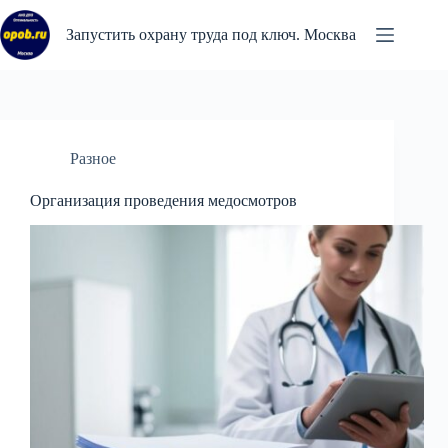
Перейти
к
Запустить охрану труда под ключ. Москва
сути
Разное
Организация проведения медосмотров