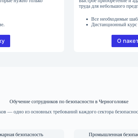
оторые нужно только
Быстрое приобретение и ад
труда для небольшого пред
Все необходимые шаб
е.
Дистанционный курс 
ку
О паке
Обучение сотрудников по безопасности в Черноголовке
ов — одно из основных требований каждого сектора безопаснос
жарная безопасность
Промышленная безопа