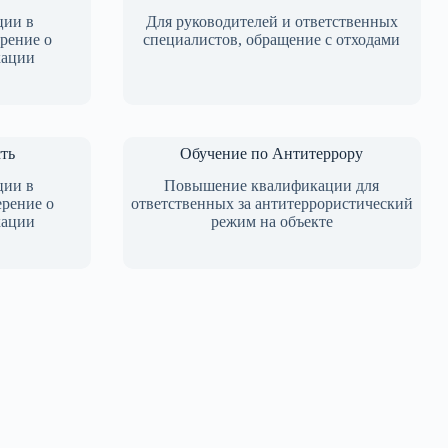
ции в
Для руководителей и ответственных
ерение о
специалистов, обращение с отходами
кации
ть
Обучение по Антитеррору
ции в
Повышение квалификации для
ерение о
ответственных за антитеррористический
кации
режим на объекте