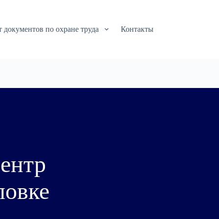
т документов по охране труда
Контакты
ентр
ловке