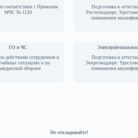
в соответствии с Приказом
Подготовка к аттеста
МЧС № 1120
Ростехнадзоре. Удостов
повышении квалифи
ГО и ЧС
Электробезопаснос
по действиям сотрудников в
Подготовка к аттеста
ычайных ситуациях и по
Энергонадзоре. Удостов
ражданской обороне
повышении квалифи
Не откладывайте!