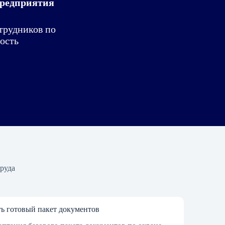
предприятия
трудников по
ость
труда
ь готовый пакет документов