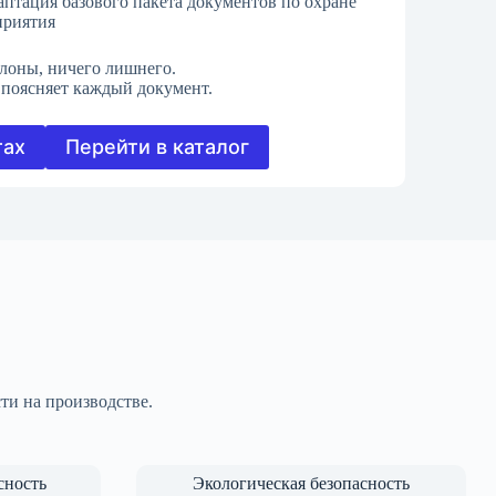
аптация базового пакета документов по охране
приятия
лоны, ничего лишнего.
поясняет каждый документ.
тах
Перейти в каталог
ти на производстве.
сность
Экологическая безопасность