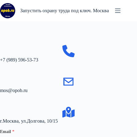
Перейти
к
Запустить охрану труда под ключ. Москва
сути
+7 (989) 596-53-73
mos@opob.ru
г.Москва, ул.Долгова, 10/15
Email
*