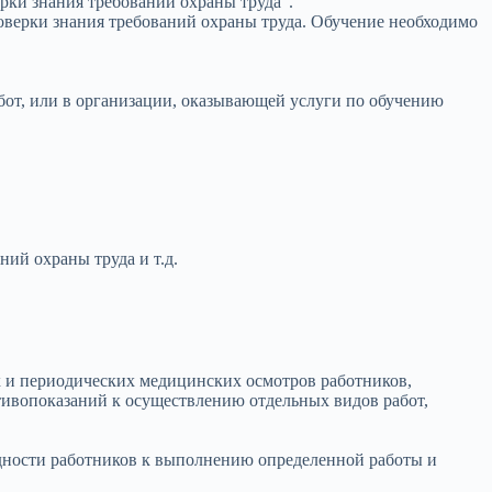
рки знания требований охраны труда”.
оверки знания требований охраны труда. Обучение необходимо
абот, или в организации, оказывающей услуги по обучению
ий охраны труда и т.д.
х и периодических медицинских осмотров работников,
тивопоказаний к осуществлению отдельных видов работ,
дности работников к выполнению определенной работы и