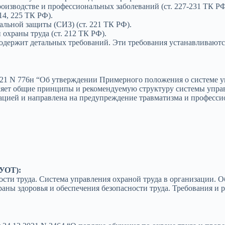
роизводстве и профессиональных заболеваний (ст. 227-231 ТК РФ
14, 225 ТК РФ).
льной защиты (СИЗ) (ст. 221 ТК РФ).
 охраны труда (ст. 212 ТК РФ).
содержит детальных требований. Эти требования устанавливаю
21 N 776н “Об утверждении Примерного положения о системе у
ет общие принципы и рекомендуемую структуру системы управ
ацией и направлена на предупреждение травматизма и професси
СУОТ):
ости труда. Система управления охраной труда в организации. О
ы здоровья и обеспечения безопасности труда. Требования и 