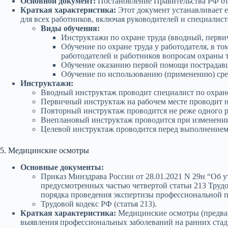
Основной документ:
Постановление Правительства РФ от 
Краткая характеристика:
Этот документ устанавливает е
для всех работников, включая руководителей и специалист
Виды обучения:
Инструктажи по охране труда (вводный, перви
Обучение по охране труда у работодателя, в 
работодателей и работников вопросам охраны т
Обучение оказанию первой помощи пострадав
Обучение по использованию (применению) сре
Инструктажи:
Вводный инструктаж проводит специалист по охране 
Первичный инструктаж на рабочем месте проводит н
Повторный инструктаж проводится не реже одного ра
Внеплановый инструктаж проводится при изменении 
Целевой инструктаж проводится перед выполнением 
5. Медицинские осмотры
Основные документы:
Приказ Минздрава России от 28.01.2021 N 29н “Об 
предусмотренных частью четвертой статьи 213 Труд
порядка проведения экспертизы профессиональной п
Трудовой кодекс РФ (статья 213).
Краткая характеристика:
Медицинские осмотры (предвар
выявления профессиональных заболеваний на ранних стад