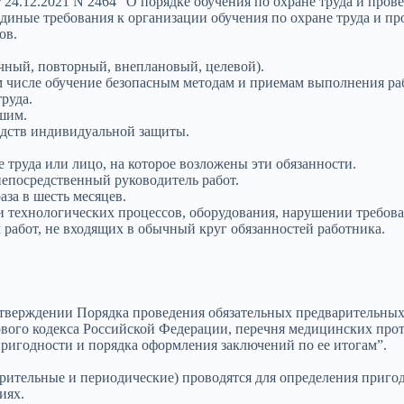
24.12.2021 N 2464 “О порядке обучения по охране труда и прове
диные требования к организации обучения по охране труда и пр
ов.
чный, повторный, внеплановый, целевой).
том числе обучение безопасным методам и приемам выполнения р
руда.
шим.
дств индивидуальной защиты.
труда или лицо, на которое возложены эти обязанности.
епосредственный руководитель работ.
за в шесть месяцев.
технологических процессов, оборудования, нарушении требован
работ, не входящих в обычный круг обязанностей работника.
утверждении Порядка проведения обязательных предварительны
ового кодекса Российской Федерации, перечня медицинских про
ригодности и порядка оформления заключений по ее итогам”.
ительные и периодические) проводятся для определения приго
иях.