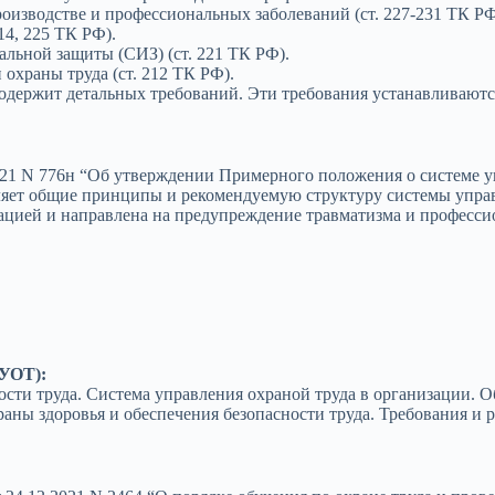
роизводстве и профессиональных заболеваний (ст. 227-231 ТК РФ
14, 225 ТК РФ).
льной защиты (СИЗ) (ст. 221 ТК РФ).
 охраны труда (ст. 212 ТК РФ).
содержит детальных требований. Эти требования устанавливаю
21 N 776н “Об утверждении Примерного положения о системе у
ет общие принципы и рекомендуемую структуру системы управ
ацией и направлена на предупреждение травматизма и професси
СУОТ):
ости труда. Система управления охраной труда в организации. О
ы здоровья и обеспечения безопасности труда. Требования и 