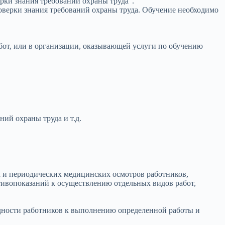
рки знания требований охраны труда”.
оверки знания требований охраны труда. Обучение необходимо
абот, или в организации, оказывающей услуги по обучению
ий охраны труда и т.д.
х и периодических медицинских осмотров работников,
тивопоказаний к осуществлению отдельных видов работ,
дности работников к выполнению определенной работы и