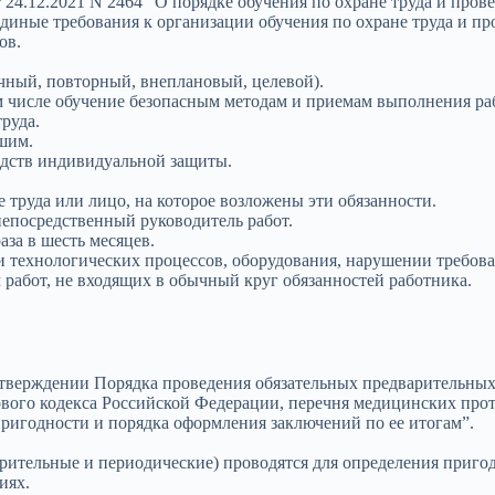
24.12.2021 N 2464 “О порядке обучения по охране труда и прове
диные требования к организации обучения по охране труда и пр
ов.
чный, повторный, внеплановый, целевой).
том числе обучение безопасным методам и приемам выполнения р
руда.
шим.
дств индивидуальной защиты.
труда или лицо, на которое возложены эти обязанности.
епосредственный руководитель работ.
за в шесть месяцев.
технологических процессов, оборудования, нарушении требован
работ, не входящих в обычный круг обязанностей работника.
утверждении Порядка проведения обязательных предварительны
ового кодекса Российской Федерации, перечня медицинских про
ригодности и порядка оформления заключений по ее итогам”.
ительные и периодические) проводятся для определения приго
иях.