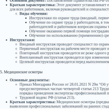
Основной документ:
Постановление Правительства РФ от 
Краткая характеристика:
Этот документ устанавливает е
для всех работников, включая руководителей и специалист
Виды обучения:
Инструктажи по охране труда (вводный, перви
Обучение по охране труда у работодателя, в 
работодателей и работников вопросам охраны т
Обучение оказанию первой помощи пострадав
Обучение по использованию (применению) сре
Инструктажи:
Вводный инструктаж проводит специалист по охране 
Первичный инструктаж на рабочем месте проводит н
Повторный инструктаж проводится не реже одного ра
Внеплановый инструктаж проводится при изменении 
Целевой инструктаж проводится перед выполнением 
5. Медицинские осмотры
Основные документы:
Приказ Минздрава России от 28.01.2021 N 29н “Об 
предусмотренных частью четвертой статьи 213 Труд
порядка проведения экспертизы профессиональной п
Трудовой кодекс РФ (статья 213).
Краткая характеристика:
Медицинские осмотры (предвар
выявления профессиональных заболеваний на ранних стад