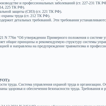
роизводстве и профессиональных заболеваний (ст. 227-231 ТК РФ
14, 225 ТК РФ).
льной защиты (СИЗ) (ст. 221 ТК РФ).
 охраны труда (ст. 212 ТК РФ).
содержит детальных требований. Эти требования устанавливаю
21 N 776н “Об утверждении Примерного положения о системе у
ет общие принципы и рекомендуемую структуру системы управ
ацией и направлена на предупреждение травматизма и професси
СУОТ):
ости труда. Система управления охраной труда в организации. О
ы здоровья и обеспечения безопасности труда. Требования и 