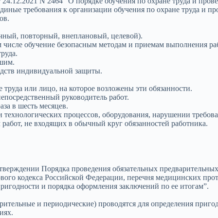
24.12.2021 N 2464 “О порядке обучения по охране труда и прове
диные требования к организации обучения по охране труда и пр
ов.
чный, повторный, внеплановый, целевой).
том числе обучение безопасным методам и приемам выполнения р
руда.
шим.
дств индивидуальной защиты.
труда или лицо, на которое возложены эти обязанности.
епосредственный руководитель работ.
за в шесть месяцев.
технологических процессов, оборудования, нарушении требован
работ, не входящих в обычный круг обязанностей работника.
утверждении Порядка проведения обязательных предварительны
ового кодекса Российской Федерации, перечня медицинских про
ригодности и порядка оформления заключений по ее итогам”.
ительные и периодические) проводятся для определения приго
иях.