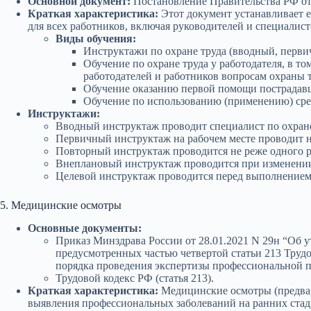
Основной документ:
Постановление Правительства РФ от 
Краткая характеристика:
Этот документ устанавливает е
для всех работников, включая руководителей и специалист
Виды обучения:
Инструктажи по охране труда (вводный, перви
Обучение по охране труда у работодателя, в 
работодателей и работников вопросам охраны т
Обучение оказанию первой помощи пострадав
Обучение по использованию (применению) сре
Инструктажи:
Вводный инструктаж проводит специалист по охране 
Первичный инструктаж на рабочем месте проводит н
Повторный инструктаж проводится не реже одного ра
Внеплановый инструктаж проводится при изменении 
Целевой инструктаж проводится перед выполнением 
5. Медицинские осмотры
Основные документы:
Приказ Минздрава России от 28.01.2021 N 29н “Об 
предусмотренных частью четвертой статьи 213 Труд
порядка проведения экспертизы профессиональной п
Трудовой кодекс РФ (статья 213).
Краткая характеристика:
Медицинские осмотры (предвар
выявления профессиональных заболеваний на ранних стад