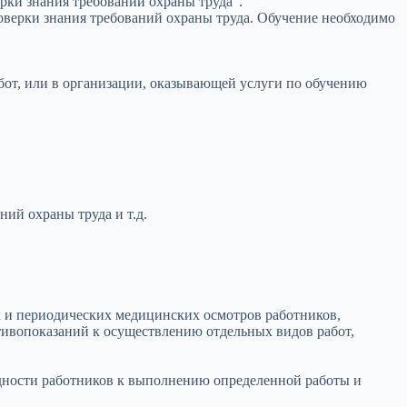
рки знания требований охраны труда”.
оверки знания требований охраны труда. Обучение необходимо
абот, или в организации, оказывающей услуги по обучению
ий охраны труда и т.д.
х и периодических медицинских осмотров работников,
тивопоказаний к осуществлению отдельных видов работ,
дности работников к выполнению определенной работы и