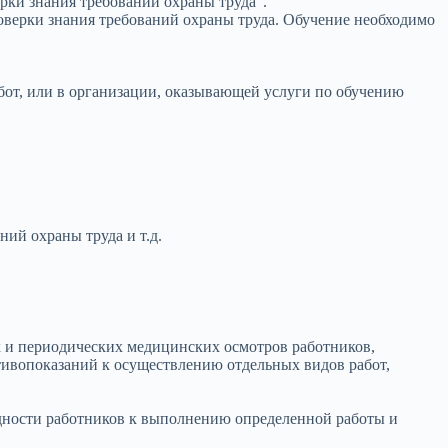
рки знания требований охраны труда”.
оверки знания требований охраны труда. Обучение необходимо
абот, или в организации, оказывающей услуги по обучению
ий охраны труда и т.д.
х и периодических медицинских осмотров работников,
тивопоказаний к осуществлению отдельных видов работ,
дности работников к выполнению определенной работы и