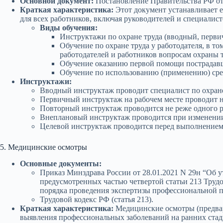
Основной документ:
Постановление Правительства РФ от 
Краткая характеристика:
Этот документ устанавливает е
для всех работников, включая руководителей и специалист
Виды обучения:
Инструктажи по охране труда (вводный, перви
Обучение по охране труда у работодателя, в 
работодателей и работников вопросам охраны т
Обучение оказанию первой помощи пострадав
Обучение по использованию (применению) сре
Инструктажи:
Вводный инструктаж проводит специалист по охране 
Первичный инструктаж на рабочем месте проводит н
Повторный инструктаж проводится не реже одного ра
Внеплановый инструктаж проводится при изменении 
Целевой инструктаж проводится перед выполнением 
5. Медицинские осмотры
Основные документы:
Приказ Минздрава России от 28.01.2021 N 29н “Об 
предусмотренных частью четвертой статьи 213 Труд
порядка проведения экспертизы профессиональной п
Трудовой кодекс РФ (статья 213).
Краткая характеристика:
Медицинские осмотры (предвар
выявления профессиональных заболеваний на ранних стад