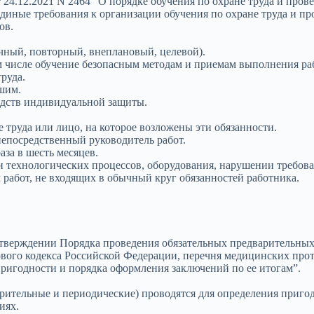
24.12.2021 N 2464 “О порядке обучения по охране труда и прове
диные требования к организации обучения по охране труда и пр
ов.
чный, повторный, внеплановый, целевой).
том числе обучение безопасным методам и приемам выполнения р
руда.
шим.
дств индивидуальной защиты.
труда или лицо, на которое возложены эти обязанности.
епосредственный руководитель работ.
за в шесть месяцев.
технологических процессов, оборудования, нарушении требован
работ, не входящих в обычный круг обязанностей работника.
утверждении Порядка проведения обязательных предварительны
ового кодекса Российской Федерации, перечня медицинских про
ригодности и порядка оформления заключений по ее итогам”.
ительные и периодические) проводятся для определения приго
иях.