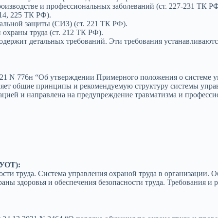
роизводстве и профессиональных заболеваний (ст. 227-231 ТК РФ
14, 225 ТК РФ).
льной защиты (СИЗ) (ст. 221 ТК РФ).
 охраны труда (ст. 212 ТК РФ).
содержит детальных требований. Эти требования устанавливаю
21 N 776н “Об утверждении Примерного положения о системе у
ет общие принципы и рекомендуемую структуру системы управ
ацией и направлена на предупреждение травматизма и професси
СУОТ):
ости труда. Система управления охраной труда в организации. О
ы здоровья и обеспечения безопасности труда. Требования и 