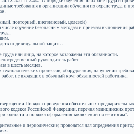
24.12.2021 N 2464 “О порядке обучения по охране труда и прове
диные требования к организации обучения по охране труда и пр
ов.
чный, повторный, внеплановый, целевой).
том числе обучение безопасным методам и приемам выполнения р
руда.
шим.
дств индивидуальной защиты.
труда или лицо, на которое возложены эти обязанности.
епосредственный руководитель работ.
за в шесть месяцев.
технологических процессов, оборудования, нарушении требован
работ, не входящих в обычный круг обязанностей работника.
утверждении Порядка проведения обязательных предварительны
ового кодекса Российской Федерации, перечня медицинских про
ригодности и порядка оформления заключений по ее итогам”.
ительные и периодические) проводятся для определения приго
иях.