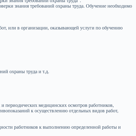
рки знания требований охраны труда”.
оверки знания требований охраны труда. Обучение необходимо
абот, или в организации, оказывающей услуги по обучению
ий охраны труда и т.д.
х и периодических медицинских осмотров работников,
тивопоказаний к осуществлению отдельных видов работ,
дности работников к выполнению определенной работы и