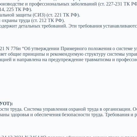
роизводстве и профессиональных заболеваний (ст. 227-231 ТК РФ
14, 225 ТК РФ).
льной защиты (СИЗ) (ст. 221 ТК РФ).
 охраны труда (ст. 212 ТК РФ).
содержит детальных требований. Эти требования устанавливаю
21 N 776н “Об утверждении Примерного положения о системе у
ет общие принципы и рекомендуемую структуру системы управ
ацией и направлена на предупреждение травматизма и професси
СУОТ):
ости труда. Система управления охраной труда в организации. О
ы здоровья и обеспечения безопасности труда. Требования и 