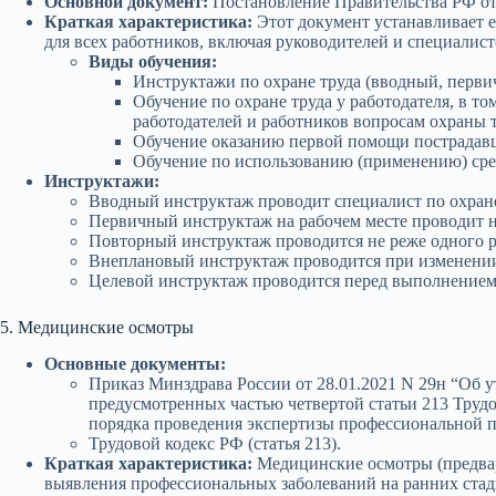
Основной документ:
Постановление Правительства РФ от 
Краткая характеристика:
Этот документ устанавливает е
для всех работников, включая руководителей и специалист
Виды обучения:
Инструктажи по охране труда (вводный, перви
Обучение по охране труда у работодателя, в 
работодателей и работников вопросам охраны т
Обучение оказанию первой помощи пострадав
Обучение по использованию (применению) сре
Инструктажи:
Вводный инструктаж проводит специалист по охране 
Первичный инструктаж на рабочем месте проводит н
Повторный инструктаж проводится не реже одного ра
Внеплановый инструктаж проводится при изменении 
Целевой инструктаж проводится перед выполнением 
5. Медицинские осмотры
Основные документы:
Приказ Минздрава России от 28.01.2021 N 29н “Об 
предусмотренных частью четвертой статьи 213 Труд
порядка проведения экспертизы профессиональной п
Трудовой кодекс РФ (статья 213).
Краткая характеристика:
Медицинские осмотры (предвар
выявления профессиональных заболеваний на ранних стад